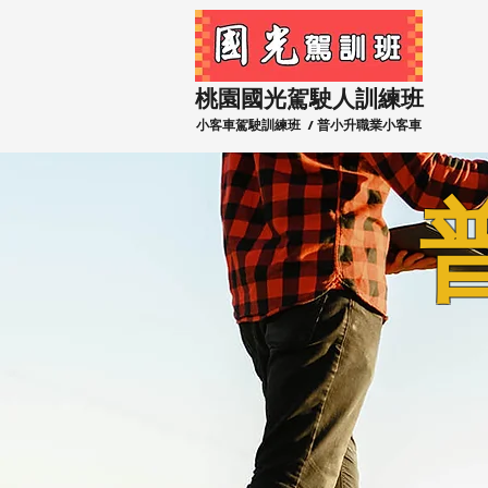
​桃園國光駕駛人訓練班
小客車駕駛訓練班 / 普小升職業小客車