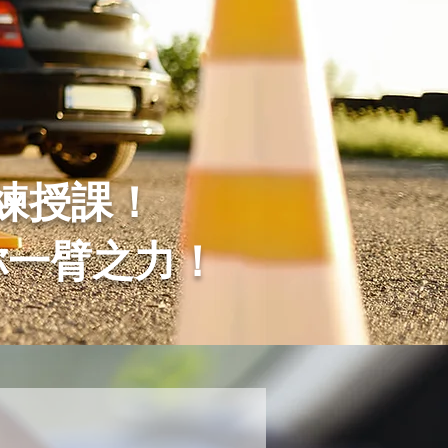
練授課！
你一臂之力！