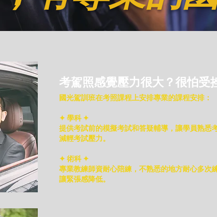
考駕照感覺壓力很大？很怕受
國光駕訓班在考照課程上安排專業的課程安排：
✦ 學科 ✦
提供考試前的模擬考試和答疑輔導，讓學員熟悉
減輕考試壓力。
✦ 術科 ✦
專業教練師資耐心陪練，不熟悉的地方耐心多次
讓緊張感降低。