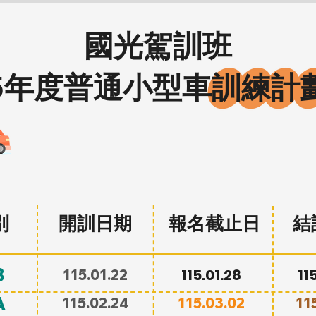
國光駕訓班
15年度普通小型車訓練計
別
開訓日期
報名截止日
結
B
​115.01.28
​1
​115.01.22
A
115.02.24
115.03.02
11